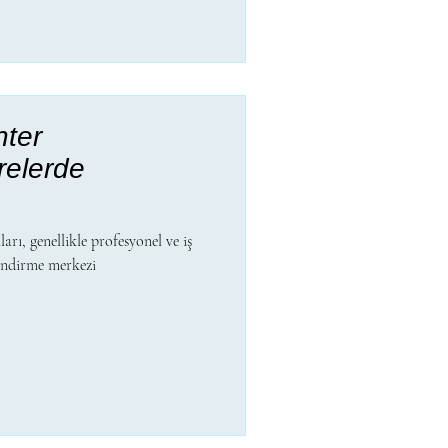
ter
relerde
ı, genellikle profesyonel ve iş
lendirme merkezi