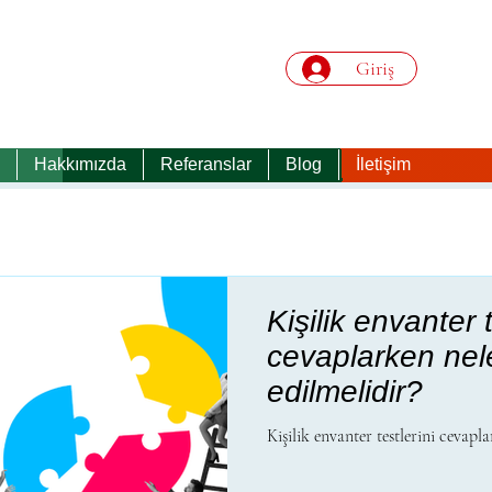
Giriş
Hakkımızda
Referanslar
Blog
İletişim
Kişilik envanter t
cevaplarken nel
edilmelidir?
Kişilik envanter testlerini cevapl