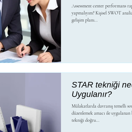
Assessment center performans r
yapmalıyım? Kişisel SWOT analiz
gelişim planı...
STAR tekniği ne
Uygulanır?
Mülakatlarda davranış temelli sor
düzenlemek amacı ile uygulanan ba
tekniği doğru...