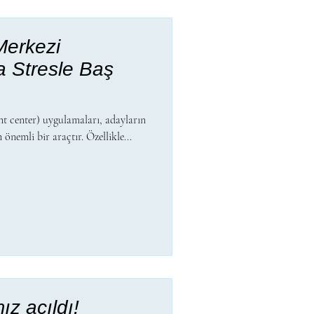
Merkezi
 Stresle Baş
t center) uygulamaları, adayların
 önemli bir araçtır. Özellikle...
z açıldı!