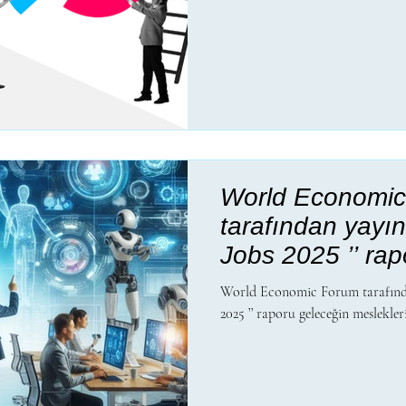
World Economi
tarafından yayın
Jobs 2025 ’’ ra
meslekleri ve yet
World Economic Forum tarafında
hakkında bizlere
2025 ’’ raporu geleceğin meslekler