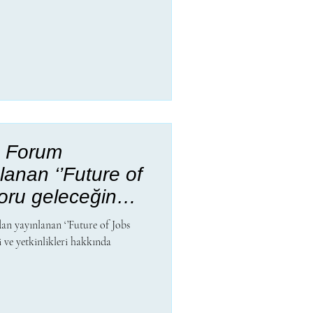
c Forum
lanan ‘’Future of
poru geleceğin
kinlikleri
n yayınlanan ‘’Future of Jobs
 neler söylüyor?
i ve yetkinlikleri hakkında