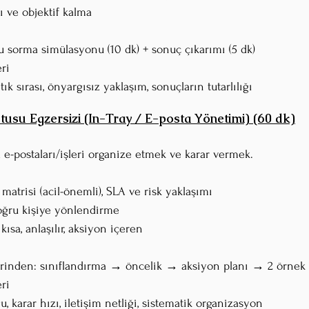
rı ve objektif kalma
u sorma simülasyonu (10 dk) + sonuç çıkarımı (5 dk)
ri
ntık sırası, önyargısız yaklaşım, sonuçların tutarlılığı
usu Egzersizi (In-Tray / E-posta Yönetimi) (60 dk)
da e-postaları/işleri organize etmek ve karar vermek.
matrisi (acil-önemli), SLA ve risk yaklaşımı
doğru kişiye yönlendirme
 kısa, anlaşılır, aksiyon içeren
zerinden: sınıflandırma → öncelik → aksiyon planı → 2 örnek 
ri
u, karar hızı, iletişim netliği, sistematik organizasyon