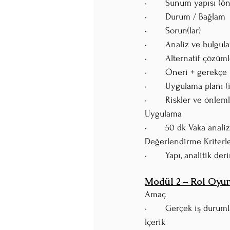
•	Sunum yapısı (ön
•	Durum / Bağlam
•	Sorun(lar)
•	Analiz ve bulgula
•	Alternatif çözüm
•	Öneri + gerekçe
•	Uygulama planı 
•	Riskler ve önleml
Uygulama
•	50 dk Vaka anal
Değerlendirme Kriterle
•	Yapı, analitik d
Modül 2 – Rol Oyun
Amaç
•	Gerçek iş durum
İçerik