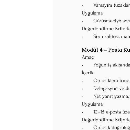
•	Varsayım tuzakla
Uygulama
•	Görüşmeciye sor
Değerlendirme Kriterle
•	Soru kalitesi, ma
Modül 4 – Posta Kut
Amaç
•	Yoğun iş akışın
İçerik
•	Önceliklendirme 
•	Delegasyon ve 
•	Net yanıt yazma:
Uygulama
•	12–15 e-posta ü
Değerlendirme Kriterle
•	Öncelik doğruluğ