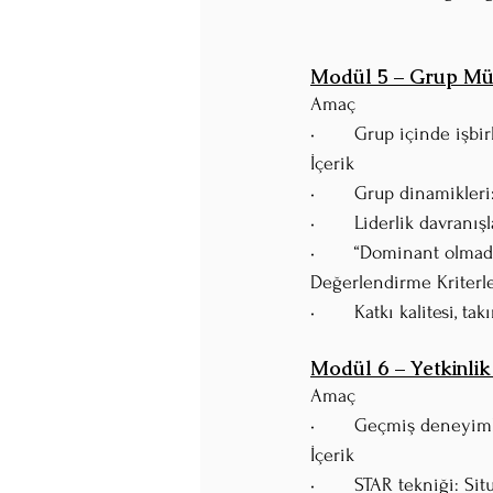
Modül 5 – Grup Mül
Amaç
•	Grup içinde işbir
İçerik
•	Grup dinamikler
•	Liderlik davran
•	“Dominant olmad
Değerlendirme Kriterle
•	Katkı kalitesi, 
Modül 6 – Yetkinlik
Amaç
•	Geçmiş deneyiml
İçerik
•	STAR tekniği: S