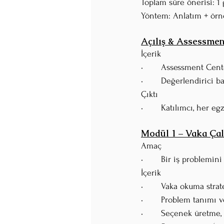
Toplam süre önerisi: 1 
Yöntem: Anlatım + örn
Açılış & Assessment
İçerik
•	Assessment Cent
•	Değerlendirici 
Çıktı
•	Katılımcı, her 
Modül 1 – Vaka Ça
Amaç
•	Bir iş problemi
İçerik
•	Vaka okuma stra
•	Problem tanımı 
•	Seçenek üretme, 