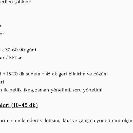
erilen şablon):
r
ler
(ilk 30-60-90 gün)
er / KPI’lar
izi + 15-20 dk sunum + 45 dk geri bildirim ve çözüm
ri
erinlik, netlik, ikna, zaman yönetimi, soru yönetimi
ları (10–45 dk)
larını simüle ederek iletişim, ikna ve çatışma yönetimini ölçm