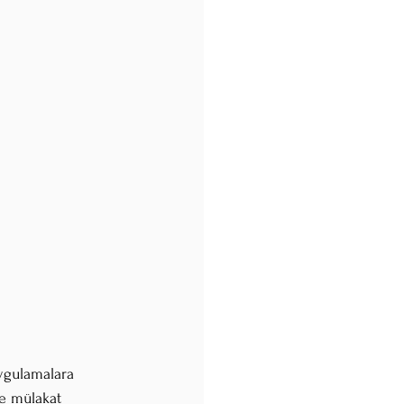
ygulamalara 
ve mülakat 