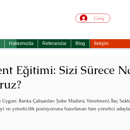
Giriş
Hakkımızda
Referanslar
Blog
İletişim
t Eğitimi: Sizi Sürece Na
ruz?
z
e Uygun: Banka Çalışanları Şube Müdürü, Yönetmen), İlaç Sektö
i ve yöneticilik pozisyonuna hazırlanan tüm yönetici adayla