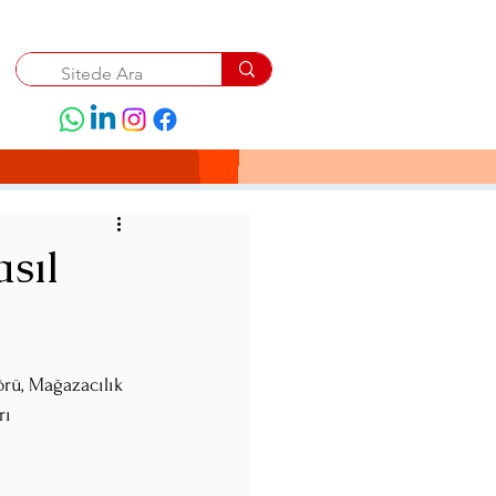
sıl
rü, Mağazacılık 
rı