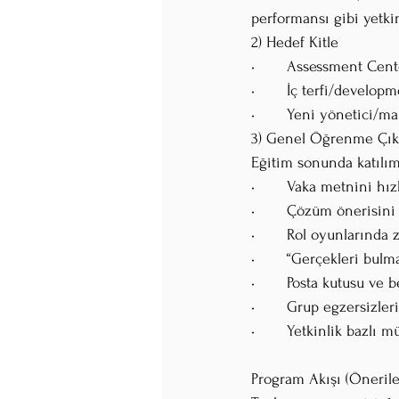
performansı gibi yetkin
2) Hedef Kitle
•	Assessment Cent
•	İç terfi/develop
•	Yeni yönetici/m
3) Genel Öğrenme Çıkt
Eğitim sonunda katılım
•	Vaka metnini hız
•	Çözüm önerisini 
•	Rol oyunlarında
•	“Gerçekleri bulm
•	Posta kutusu ve
•	Grup egzersizler
•	Yetkinlik bazlı 
Program Akışı (Öneril