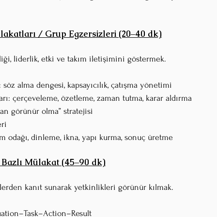
akatları / Grup Egzersizleri (20–40 dk)
liği, liderlik, etki ve takım iletişimini göstermek.
i: söz alma dengesi, kapsayıcılık, çatışma yönetimi
ışları: çerçeveleme, özetleme, zaman tutma, karar aldırma
an görünür olma” stratejisi
ri
takım odağı, dinleme, ikna, yapı kurma, sonuç üretme
 Bazlı Mülakat (45–90 dk)
erden kanıt sunarak yetkinlikleri görünür kılmak.
ituation–Task–Action–Result