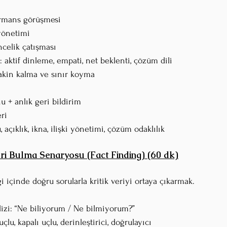
formans görüşmesi
 yönetimi
ncelik çatışması
si: aktif dinleme, empati, net beklenti, çözüm dili
sakin kalma ve sınır koyma
nu + anlık geri bildirim
ri
ü, açıklık, ikna, ilişki yönetimi, çözüm odaklılık
ri Bulma Senaryosu (Fact Finding) (60 dk)
lgi içinde doğru sorularla kritik veriyi ortaya çıkarmak.
alizi: “Ne biliyorum / Ne bilmiyorum?”
k uçlu, kapalı uçlu, derinleştirici, doğrulayıcı