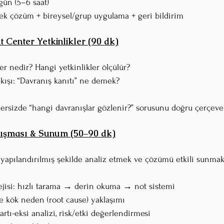
gün (5–6 saat) 
ek çözüm + bireysel/grup uygulama + geri bildirim
 Center Yetkinlikler (90 dk)
er nedir? Hangi yetkinlikler ölçülür?
bakışı: “Davranış kanıtı” ne demek?
egzersizde “hangi davranışlar gözlenir?” sorusunu doğru çerçevel
lışması & Sunum (50–90 dk)
ni yapılandırılmış şekilde analiz etmek ve çözümü etkili sunmak
tejisi: hızlı tarama → derin okuma → not sistemi
ve kök neden (root cause) yaklaşımı
artı-eksi analizi, risk/etki değerlendirmesi