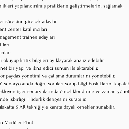
likleri yapılandırılmış pratiklerle geliştirmelerini sağlamak.
er sürecine girecek adaylar
ment center katılımcıları
anagement trainee adayları
ıları
cılar:
lı okuyup kritik bilgileri ayıklayarak analiz edebilir.
net bir yapı ve ikna edici sunum ile aktarabilir.
 zor paydaş yönetimi ve çatışma durumlarını yönetebilir.
a” senaryosunda doğru soruları sorup bilgi boşluklarını kapatabi
 bekleyen işler senaryolarında önceliklendirme ve zaman yönet
inde işbirliği + liderlik dengesini kurabilir.
mülakatta STAR tekniğiyle kanıta dayalı örnekler sunabilir.
en Modüler Plan)