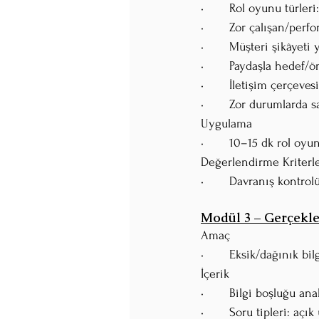
•	Rol oyunu türleri:
•	Zor çalışan/per
•	Müşteri şikâyeti
•	Paydaşla hedef/ö
•	İletişim çerçeve
•	Zor durumlarda 
Uygulama
•	10–15 dk rol oyu
Değerlendirme Kriterle
•	Davranış kontrol
Modül 3 – Gerçekle
Amaç
•	Eksik/dağınık bi
İçerik
•	Bilgi boşluğu an
•	Soru tipleri: açı